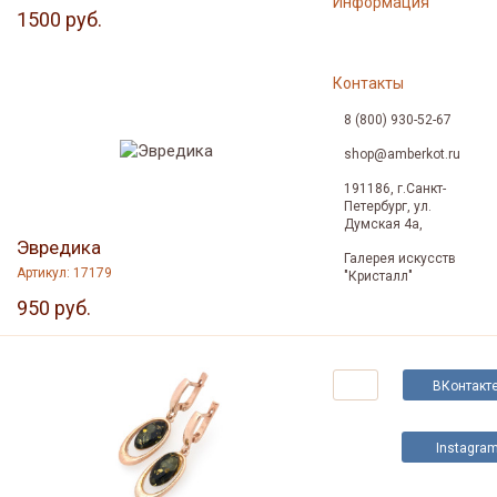
Информация
1500 руб.
Дубрава
Артикул: 10053
Контакты
2400 руб.
8 (800) 930-52-67
shop@amberkot.ru
191186, г.Санкт-
Петербург, ул.
Думская 4а,
Эвредика
Галерея искусств
Артикул: 17179
"Кристалл"
950 руб.
Эсмиральда
Артикул: 10077
2350 руб.
ВКонтакт
Instagra