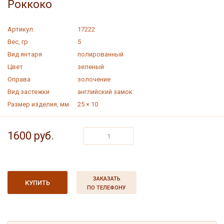
Роккоко
Иконы
Подвески
Картины
Серьги
Артикул:
17222
Вес, гр
5
Колье
Сувениры
Вид янтаря
полированный
Цвет
зеленый
Комплекты
Шкатулки
Оправа
золочение
Вид застежки
английский замок
Янтарная россыпь
Размер изделия, мм
25 × 10
1600 руб.
ЗАКАЗАТЬ
КУПИТЬ
ПО ТЕЛЕФОНУ