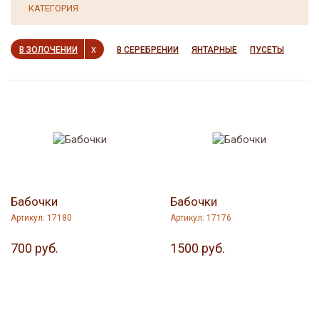
Иконы
Подвески
КАТЕГОРИЯ
Картины
Серьги
х
В ЗОЛОЧЕНИИ
В СЕРЕБРЕНИИ
ЯНТАРНЫЕ
ПУСЕТЫ
Колье
Сувениры
Комплекты
Шкатулки
Янтарная россыпь
Бабочки
Бабочки
Артикул: 17180
Артикул: 17176
700 руб.
1500 руб.