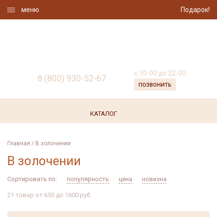
меню
Подарок!
МАГАЗИН
УКРАШЕНИЯ ИЗ ЯНТАРЯ
с 10-00 до 22-00
8 (800) 930-52-67
ПОЗВОНИТЬ
КАТАЛОГ
Каталог
Главная
В золочении
Браслеты
Кулоны
В золочении
Броши
Панно
Сортировать по:
популярность
цена
новизна
Бусы
Перстни
21 товар от 650 до 1600 руб.