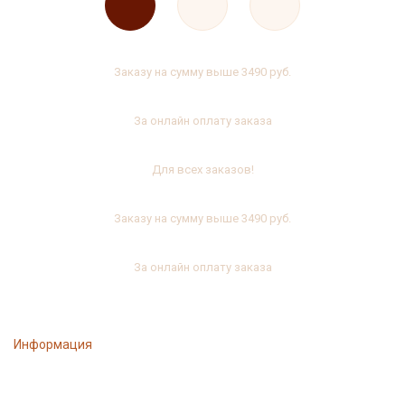
Кулон в подарок
Заказу на сумму выше 3490 руб.
Скидка 7%
За онлайн оплату заказа
Сувенирный мешочек бесплатно
Для всех заказов!
Кулон в подарок
Заказу на сумму выше 3490 руб.
Скидка 7%
За онлайн оплату заказа
Информация